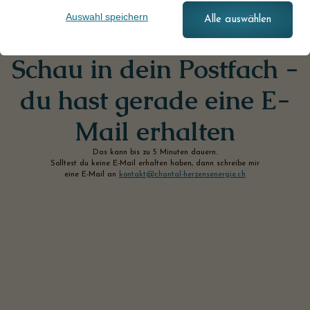
Auswahl speichern
Alle auswählen
Schau in dein Postfach -
du hast gerade eine E-
Mail erhalten
Das kann bis zu 5 Minuten dauern.
Solltest du keine E-Mail erhalten haben, dann schreibe mir
eine E-Mail an
kontakt@chantal-herzensenergie.ch