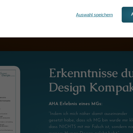
Auswahl speichern
nenlernen
Erkenntnisse 
Design Kompak
AHA Erlebnis eines MGs:
“Indem ich mich näher damit auseinander
gesetzt habe, dass ich MG bin wurde mir kl
dass NICHTS mit mir Falsch ist, sondern n