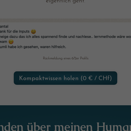
eigentlich geht.
Rückmeldung eines 6/2er Profils
Kompaktwissen holen (0 € / CHf)
nden über meinen Human