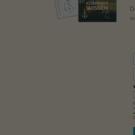
D
i
D
v
D