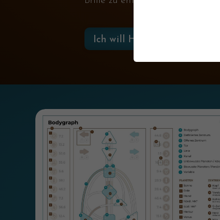
Brille zu entdecken?
Ich will Human Design ken