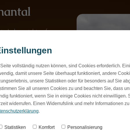
hantal
n Leben nicht auf
erändert, aber es hat
instellungen
enkt. Ich habe
e ich die Welt
Seite vollständig nutzen können, sind Cookies erforderlich. Ein
eute fällt es mir
endig, damit unsere Seite überhaupt funktioniert, andere Cookie
eine Situation völlig
ungserlebnis, unsere Statistiken oder für besonders auf Sie ab
sweise mein Mann,
te stimmen Sie all unseren Cookies zu und beachten Sie, dass uns
eder von uns sieht die
ndig funktioniert, wenn Sie in einige Cookies nicht einwilligen.
nse.
rzeit widerrufen. Einen Widerrufslink und mehr Informationen z
tenschutzerklärung
.
sam deine eigene
Statistiken
Komfort
Personalisierung