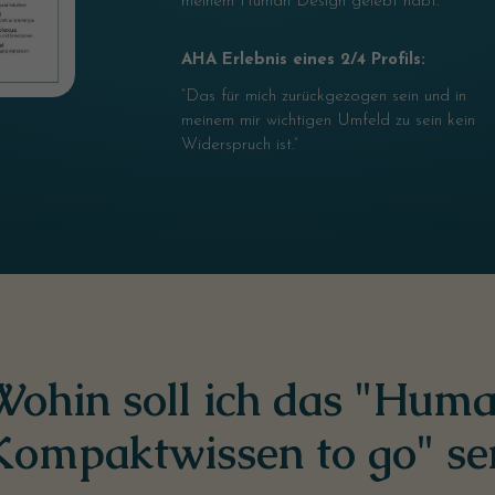
meinem Human Design gelebt habt.”
AHA Erlebnis eines 2/4 Profils:
”Das für mich zurückgezogen sein und in
meinem mir wichtigen Umfeld zu sein kein
Widerspruch ist.”
Wohin soll ich das "Hum
Kompaktwissen to go" se