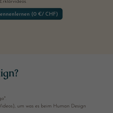
 Erklärvideos.
ennenlernen (0 €/ CHF)
ign?
o".
n Videos), um was es beim Human Design