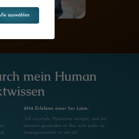
Alle auswählen
durch mein Human
twissen
AHA Erlebnis einer 5er Linie:
”Ich verurteile Menschen weniger, weil mir
ar,
bewusst geworden ist das nicht jeder so
ach
lösungsorientiert ist wie ich”