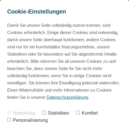
Cookie-Einstellungen
Sucherergebnis
Damit Sie unsere Seite vollständig nutzen können, sind
Cookies erforderlich. Einige dieser Cookies sind notwendig,
damit unsere Seite überhaupt funktioniert, andere Cookies
Mammalian Design
Neuste Beiträge
sind nur für ein komfortables Nutzungserlebnis, unsere
0€ Mammalian Design Masterclass
Statistiken oder für besonders auf Sie abgestimmte Inhalte
Kostenloser Einblick ins Mammalian Design
erforderlich. Bitte stimmen Sie all unseren Cookies zu und
Human Design
beachten Sie, dass unsere Seite für Sie nicht mehr
0€ Tierchart Rechner
vollständig funktioniert, wenn Sie in einige Cookies nicht
Kostenlose Tierchart erstellen
einwilligen. Sie können Ihre Einwilligung jederzeit widerrufen.
Mammalian Design
Animal Code
Einen Widerrufslink und mehr Informationen zu Cookies
Die Betriebsanleitung für deine Fellnase
finden Sie in unserer
Datenschutzerklärung
.
Persönliches
Herzensdialog
Notwendig
Statistiken
Komfort
Das 1:1 wo wir individuell auf deine Fellnase eingehen.
Personalisierung
Rückblicke
Human Design