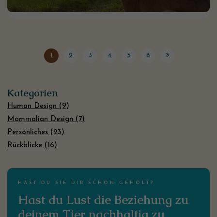
1
2
3
4
5
6
Kategorien
Human Design (9)
Mammalian Design (7)
Persönliches (23)
Rückblicke (16)
HAST DU SIE DIR SCHON GEHOLT?
Hast du Lust die Beziehung zu
deinem Tier nachhaltig zu