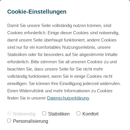
Cookie-Einstellungen
Mammalian Design
Damit Sie unsere Seite vollständig nutzen können, sind
Cookies erforderlich. Einige dieser Cookies sind notwendig,
damit unsere Seite überhaupt funktioniert, andere Cookies
Mammalian Design
Neuste Beiträge
sind nur für ein komfortables Nutzungserlebnis, unsere
0€ Mammalian Design Masterclass
Statistiken oder für besonders auf Sie abgestimmte Inhalte
Kostenloser Einblick ins Mammalian Design
erforderlich. Bitte stimmen Sie all unseren Cookies zu und
Human Design
beachten Sie, dass unsere Seite für Sie nicht mehr
0€ Tierchart Rechner
vollständig funktioniert, wenn Sie in einige Cookies nicht
Kostenlose Tierchart erstellen
einwilligen. Sie können Ihre Einwilligung jederzeit widerrufen.
Mammalian Design
Animal Code
Einen Widerrufslink und mehr Informationen zu Cookies
Die Betriebsanleitung für deine Fellnase
finden Sie in unserer
Datenschutzerklärung
.
Persönliches
Herzensdialog
Notwendig
Statistiken
Komfort
Das 1:1 wo wir individuell auf deine Fellnase eingehen.
Personalisierung
Rückblicke
Human Design