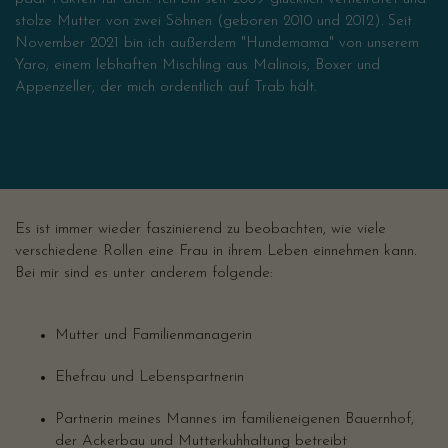
stolze Mutter von zwei Söhnen (geboren 2010 und 2012). Seit
November 2021 bin ich außerdem "Hundemama" von unserem
Yaro, einem lebhaften Mischling aus Malinois, Boxer und
Appenzeller, der mich ordentlich auf Trab hält.
Es ist immer wieder faszinierend zu beobachten, wie viele
verschiedene Rollen eine Frau in ihrem Leben einnehmen kann.
Bei mir sind es unter anderem folgende:
Mutter und Familienmanagerin
Ehefrau und Lebenspartnerin
Partnerin meines Mannes im familieneigenen Bauernhof,
der Ackerbau und Mutterkuhhaltung betreibt