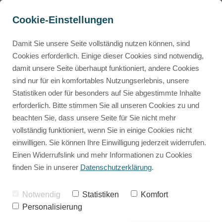
Cookie-Einstellungen
Damit Sie unsere Seite vollständig nutzen können, sind
Cookies erforderlich. Einige dieser Cookies sind notwendig,
damit unsere Seite überhaupt funktioniert, andere Cookies
Mammalian Design
Neuste Beiträge
sind nur für ein komfortables Nutzungserlebnis, unsere
0€ Mammalian Design Masterclass
Statistiken oder für besonders auf Sie abgestimmte Inhalte
Kostenloser Einblick ins Mammalian Design
erforderlich. Bitte stimmen Sie all unseren Cookies zu und
Human Design
beachten Sie, dass unsere Seite für Sie nicht mehr
0€ Tierchart Rechner
vollständig funktioniert, wenn Sie in einige Cookies nicht
Kostenlose Tierchart erstellen
einwilligen. Sie können Ihre Einwilligung jederzeit widerrufen.
Mammalian Design
Animal Code
Einen Widerrufslink und mehr Informationen zu Cookies
Die Betriebsanleitung für deine Fellnase
finden Sie in unserer
Datenschutzerklärung
.
Persönliches
Herzensdialog
Notwendig
Statistiken
Komfort
Das 1:1 wo wir individuell auf deine Fellnase eingehen.
Personalisierung
Rückblicke
Human Design