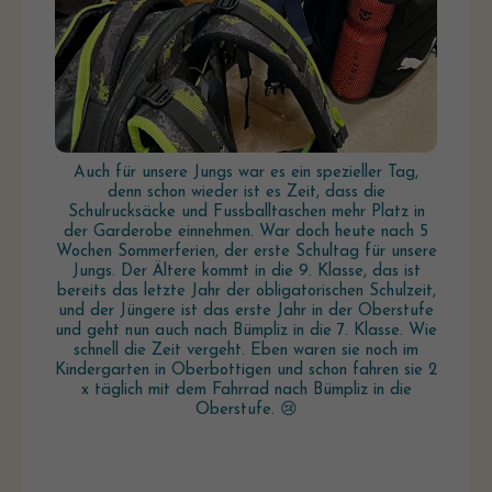
Auch für unsere Jungs war es ein spezieller Tag,
denn schon wieder ist es Zeit, dass die
Schulrucksäcke und Fussballtaschen mehr Platz in
der Garderobe einnehmen. War doch heute nach 5
Wochen Sommerferien, der erste Schultag für unsere
Jungs. Der Ältere kommt in die 9. Klasse, das ist
bereits das letzte Jahr der obligatorischen Schulzeit,
und der Jüngere ist das erste Jahr in der Oberstufe
und geht nun auch nach Bümpliz in die 7. Klasse. Wie
schnell die Zeit vergeht. Eben waren sie noch im
Kindergarten in Oberbottigen und schon fahren sie 2
x täglich mit dem Fahrrad nach Bümpliz in die
Oberstufe. 😢