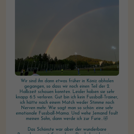
Wir sind ihn dann etwas früher in Köniz abholen
gegangen, so dass wir noch einen Teil der 2.
Halbzeit schauen konnten. Leider haben sie sehr
knapp 6:5 verloren. Gut bin ich kein Fussball-Trainer,
ich hätte nach einem Match weder Stimme noch
Nerven mehr. Wie sagt man so schön: eine sehr
emotionale Fussball-Mama. Und wehe Jemand foult
meinen Sohn, dann werde ich zur Furie...🤣
Das Schönste war aber der wunderbare