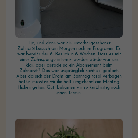
Tja, und dann war ein unvorhergesehener
Zahnarztbesuch am Morgen noch im Programm. Es
war bereits der 6. Besuch in 6 Wochen. Dass es mit
einer Zahnspange intensiv werden würde war uns
klar, aber gerade so ein Abonnement beim
Zahnarzt? Das war ursprünglich nicht so geplant.
Aber da sich der Draht am Sonntag total verbogen
hatte, mussten wir ihn halt umgehend am Montag
flicken gehen. Gut, bekamen wir so kurzfristig noch
einen Termin.