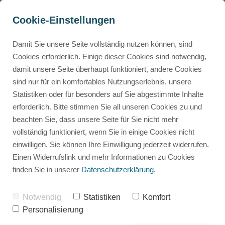
Cookie-Einstellungen
Damit Sie unsere Seite vollständig nutzen können, sind
Cookies erforderlich. Einige dieser Cookies sind notwendig,
damit unsere Seite überhaupt funktioniert, andere Cookies
Mammalian Design
Neuste Beiträge
sind nur für ein komfortables Nutzungserlebnis, unsere
0€ Mammalian Design Masterclass
Statistiken oder für besonders auf Sie abgestimmte Inhalte
Kostenloser Einblick ins Mammalian Design
erforderlich. Bitte stimmen Sie all unseren Cookies zu und
Human Design
beachten Sie, dass unsere Seite für Sie nicht mehr
0€ Tierchart Rechner
vollständig funktioniert, wenn Sie in einige Cookies nicht
Kostenlose Tierchart erstellen
einwilligen. Sie können Ihre Einwilligung jederzeit widerrufen.
Mammalian Design
Animal Code
Einen Widerrufslink und mehr Informationen zu Cookies
Die Betriebsanleitung für deine Fellnase
finden Sie in unserer
Datenschutzerklärung
.
Persönliches
Herzensdialog
12 von 12: August 2024
Notwendig
Statistiken
Komfort
Das 1:1 wo wir individuell auf deine Fellnase eingehen.
Personalisierung
Rückblicke
Human Design