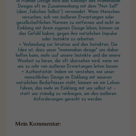
In Human Design wird das Konzept des Mammalian
Designs oft im Zusammenhang mit dem "Not-Self"
(dem „falschen Selbst“) verwendet. Wenn Menschen
versuchen, sich von äußeren Erwartungen oder
gesellschaftlichen Normen zu entfernen und nicht im
Einklang mit ihrem eigenen Design leben, können sie
das Gefühl haben, gegen ihre natürlichen Impulse
oder Instinkte zu arbeiten.
• Verbindung zur Intuition und den Instinkten: Die
Idee ist, dass unser "mammalian design" uns dabei
helfen kann, mehr auf unsere Instinkte und die innere
Weisheit zu hören, die oft übersehen wird, wenn wir
uns zu sehr von äußeren Erwartungen leiten lassen.
• Authentizität: Indem wir verstehen, wie unser
menschliches Design im Einklang mit unseren
natürlichen Bedürfnissen steht, können wir ein Leben
führen, das mehr im Einklang mit uns selbst ist –
statt uns ständig zu verbiegen, um den äußeren
Anforderungen gerecht zu werden.
Mein Kommentar: