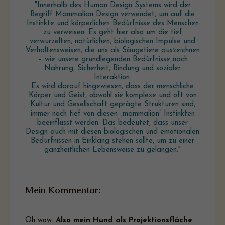
"Innerhalb des Human Design Systems wird der
Begriff Mammalian Design verwendet, um auf die
Instinkte und körperlichen Bedürfnisse des Menschen
zu verweisen. Es geht hier also um die tief
verwurzelten, natürlichen, biologischen Impulse und
Verhaltensweisen, die uns als Säugetiere auszeichnen
– wie unsere grundlegenden Bedürfnisse nach
Nahrung, Sicherheit, Bindung und sozialer
Interaktion.
Es wird darauf hingewiesen, dass der menschliche
Körper und Geist, obwohl sie komplexe und oft von
Kultur und Gesellschaft geprägte Strukturen sind,
immer noch tief von diesen „mammalian“ Instinkten
beeinflusst werden. Das bedeutet, dass unser
Design auch mit diesen biologischen und emotionalen
Bedürfnissen in Einklang stehen sollte, um zu einer
ganzheitlichen Lebensweise zu gelangen."
Mein Kommentar:
Oh wow.
Also mein Hund als Projektionsfläche