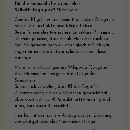
für die menschliche Urinstinkt-
Selbsthilfegruppe?
Nicht ganz.
Gemäss KI geht es also beim Mammalian Design nur
darum, die
Instinkte und körperlichen
Bedürfnisse des Menschen
zu erklären? Himmel...
ich weiss ja schon, dass wir als Menschen auch zu
den Säugetieren gehören, aber gleich so? Ich war,
sagen wir mal, doch etwas schockiert über diese
Aussage.
Mammalian
heisst gemäss Wikipedia "Säugetier".
Also Mammalian Design = das Design der
Säugetiere.
So kann ich verstehen, dass KI den Begriff in
Zusammenhang mit dem Menschen gebracht hat -
aber doch nicht so! 🤪
Glaubt bitte nicht gleich
alles, was euch KI erzählt.
Hier kommt der nächste Auszug aus der Erklärung
von Chatgpt über das Mammalian Design: