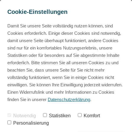
Cookie-Einstellungen
Damit Sie unsere Seite vollständig nutzen können, sind
Cookies erforderlich. Einige dieser Cookies sind notwendig,
damit unsere Seite überhaupt funktioniert, andere Cookies
Mammalian Design
Neuste Beiträge
sind nur für ein komfortables Nutzungserlebnis, unsere
0€ Mammalian Design Masterclass
Statistiken oder für besonders auf Sie abgestimmte Inhalte
Kostenloser Einblick ins Mammalian Design
Mensch & Tier
erforderlich. Bitte stimmen Sie all unseren Cookies zu und
Human Design
beachten Sie, dass unsere Seite für Sie nicht mehr
0€ Tierchart Rechner
vollständig funktioniert, wenn Sie in einige Cookies nicht
Kostenlose Tierchart erstellen
einwilligen. Sie können Ihre Einwilligung jederzeit widerrufen.
Mammalian Design
Animal Code
Einen Widerrufslink und mehr Informationen zu Cookies
Die Betriebsanleitung für deine Fellnase
finden Sie in unserer
Datenschutzerklärung
.
Persönliches
Herzensdialog
Mammalian Design: Darum
Notwendig
Statistiken
Komfort
Das 1:1 wo wir individuell auf deine Fellnase eingehen.
kann KI deinen Hund NICHT
Personalisierung
Rückblicke
Human Design
wirklich verstehen