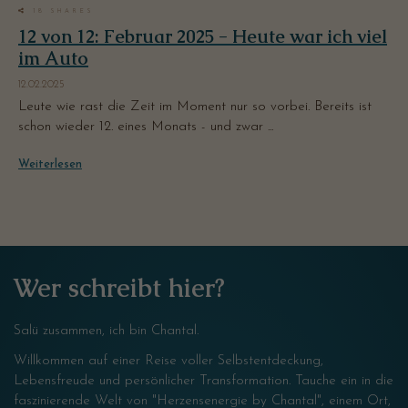
18
SHARES
12 von 12: Februar 2025 - Heute war ich viel
im Auto
12.02.2025
Leute wie rast die Zeit im Moment nur so vorbei. Bereits ist
schon wieder 12. eines Monats - und zwar ...
Weiterlesen
Wer schreibt hier?
Salü zusammen, ich bin Chantal.
Willkommen auf einer Reise voller Selbstentdeckung,
Lebensfreude und persönlicher Transformation. Tauche ein in die
faszinierende Welt von "Herzensenergie by Chantal", einem Ort,