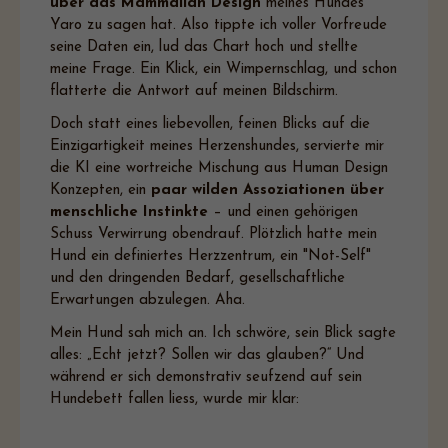
über das Mammalian Design
meines Hundes
Yaro zu sagen hat. Also tippte ich voller Vorfreude
seine Daten ein, lud das Chart hoch und stellte
meine Frage. Ein Klick, ein Wimpernschlag, und schon
flatterte die Antwort auf meinen Bildschirm.
Doch statt eines liebevollen, feinen Blicks auf die
Einzigartigkeit meines Herzenshundes, servierte mir
die KI eine wortreiche Mischung aus Human Design
Konzepten, ein
paar wilden Assoziationen über
menschliche Instinkte
– und einen gehörigen
Schuss Verwirrung obendrauf. Plötzlich hatte mein
Hund ein definiertes Herzzentrum, ein "Not-Self"
und den dringenden Bedarf, gesellschaftliche
Erwartungen abzulegen. Aha.
Mein Hund sah mich an. Ich schwöre, sein Blick sagte
alles: „Echt jetzt? Sollen wir das glauben?“ Und
während er sich demonstrativ seufzend auf sein
Hundebett fallen liess, wurde mir klar: