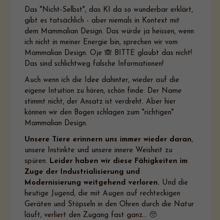
Das "Nicht-Selbst", das KI da so wunderbar erklärt,
gibt es tatsächlich - aber niemals in Kontext mit
dem Mammalian Design. Das würde ja heissen, wenn
ich nicht in meiner Energie bin, sprechen wir vom
Mammalian Design. Oje 🙈 BITTE glaubt das nicht!
Das sind schlichtweg falsche Informationen!
Auch wenn ich die Idee dahinter, wieder auf die
eigene Intuition zu hören, schön finde: Der Name
stimmt nicht, der Ansatz ist verdreht. Aber hier
können wir den Bogen schlagen zum "richtigen"
Mammalian Design.
Unsere Tiere erinnern uns immer wieder daran
,
unsere Instinkte und unsere innere Weisheit zu
spüren.
Leider haben wir diese Fähigkeiten im
Zuge der Industrialisierung und
Modernisierung weitgehend verloren.
Und die
heutige Jugend, die mit Augen auf rechteckigen
Geräten und Stöpseln in den Ohren durch die Natur
läuft, verliert den Zugang fast ganz... 🥺