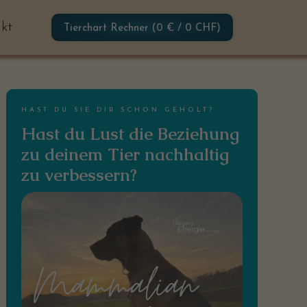
kt
Tierchart Rechner (0 € / 0 CHF)
HAST DU SIE DIR SCHON GEHOLT?
Hast du Lust die Beziehung
zu deinem Tier nachhaltig
zu verbessern?