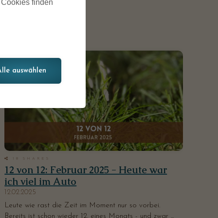
u Cookies finden
Weiterlesen
Alle auswählen
18
SHARES
12 von 12: Februar 2025 - Heute war
ich viel im Auto
12.02.2025
Leute wie rast die Zeit im Moment nur so vorbei.
Bereits ist schon wieder 12. eines Monats - und zwar ...