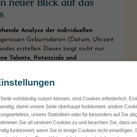
 neuer Blick auf das
s
hende Analyse der individuellen
n genauen Geburtsdaten (Datum, Uhrzeit
ndes erstellen. Dieses zeigt nicht nur
ne Talente, Potenziale und
h nicht von ihrem Umfeld oder
instellungen
sen. Natürlich kann man einem Hund viel
0 % aller Tiere sind Reflektoren
– das
Seite vollständig nutzen können, sind Cookies erforderlich. Ein
endig, damit unsere Seite überhaupt funktioniert, andere Cookie
r den Alltag ist das eine wunderbare
ungserlebnis, unsere Statistiken oder für besonders auf Sie ab
nhund kann es zum Problem werden. Denn
te stimmen Sie all unseren Cookies zu und beachten Sie, dass uns
cher ist, wird ein Reflektor-Hund diese
ndig funktioniert, wenn Sie in einige Cookies nicht einwilligen.
 spiegeln.