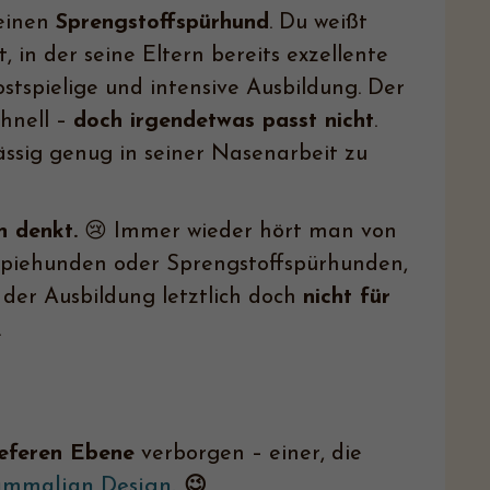
 einen
Sprengstoffspürhund
. Du weißt
 in der seine Eltern bereits exzellente
tspielige und intensive Ausbildung. Der
chnell –
doch irgendetwas passt nicht
.
lässig genug in seiner Nasenarbeit zu
n denkt.
😢 Immer wieder hört man von
piehunden oder Sprengstoffspürhunden,
der Ausbildung letztlich doch
nicht für
.
ieferen Ebene
verborgen – einer, die
mmalian Design.
😉