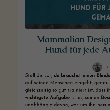
in Überarbeitung für dich.
Edelsteine
Armband - Soul Crystal Armband
Dein individuelles Human Design Armband
Mammalian Design
Ätherische Öle
Hund für jede A
dōTERRA™
Öle Welt
Kennenlerngespräch
3
Welche Öle passen zu dir. 15 Minuten Gespräch
Stell dir vor,
du brauchst einen Blind
auf seinen Menschen eingeht, genau v
gleichzeitig so gut trainiert ist, dass
wichtigste Aufgabe
ist es, seinen
Bes
unabhängig davon, was um ihn herum