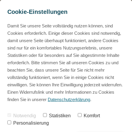
Cookie-Einstellungen
Neuste Beiträge
Damit Sie unsere Seite vollständig nutzen können, sind
Cookies erforderlich. Einige dieser Cookies sind notwendig,
damit unsere Seite überhaupt funktioniert, andere Cookies
Mammalian Design
Neuste Beiträge
sind nur für ein komfortables Nutzungserlebnis, unsere
0€ Mammalian Design Masterclass
Statistiken oder für besonders auf Sie abgestimmte Inhalte
Kostenloser Einblick ins Mammalian Design
erforderlich. Bitte stimmen Sie all unseren Cookies zu und
Human Design
beachten Sie, dass unsere Seite für Sie nicht mehr
0€ Tierchart Rechner
vollständig funktioniert, wenn Sie in einige Cookies nicht
Kostenlose Tierchart erstellen
einwilligen. Sie können Ihre Einwilligung jederzeit widerrufen.
Mammalian Design
Animal Code
Einen Widerrufslink und mehr Informationen zu Cookies
Die Betriebsanleitung für deine Fellnase
finden Sie in unserer
Datenschutzerklärung
.
Persönliches
Herzensdialog
Notwendig
Statistiken
Komfort
Das 1:1 wo wir individuell auf deine Fellnase eingehen.
Personalisierung
Rückblicke
Human Design